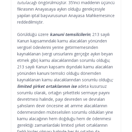
tutulacağı
öngörülmüştür. 35’inci maddenin üçüncü
fıkrasının Anayasaya aykırı olduğu gerekçesiyle
yapılan iptal başvurusunun Anayasa Mahkemesince
reddedilmiştir.
Görüldüğü üzere
kanuni temsilcilerin
; 213 sayılı
Kanun kapsamındaki kamu alacakları yönünden
vergisel ödevlerini yerine getirmemesinden
kaynaklanan (vergi unsurlarını gerçeğe aykırı beyan
etmek gibi) kamu alacaklarından sorumlu olduğu;
213 sayılı Kanun kapsamı dışındaki kamu alacakları
yönünden kanuni temsilci olduğu dönemden
kaynaklanan kamu alacaklarından sorumlu olduğu
;
limited şirket ortaklarının ise
adeta kusursuz
sorumlu olarak, ortağın şirketteki sermaye payını
devretmesi halinde, payı devreden ve devralan
şahısların devir öncesine ait amme alacaklarının
ödenmesinden müteselsilen sorumlu oldukları yine
kamu alacağının hem doğduğu hem de ödenmesi
gerektiği zamanlardaki limited şirket ortaklarının
farklı kişiler olması halinde her iki ortağın da