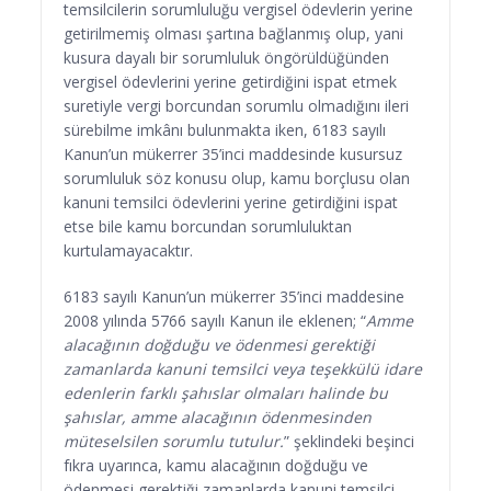
temsilcilerin sorumluluğu vergisel ödevlerin yerine
getirilmemiş olması şartına bağlanmış olup, yani
kusura dayalı bir sorumluluk öngörüldüğünden
vergisel ödevlerini yerine getirdiğini ispat etmek
suretiyle vergi borcundan sorumlu olmadığını ileri
sürebilme imkânı bulunmakta iken, 6183 sayılı
Kanun’un mükerrer 35’inci maddesinde kusursuz
sorumluluk söz konusu olup, kamu borçlusu olan
kanuni temsilci ödevlerini yerine getirdiğini ispat
etse bile kamu borcundan sorumluluktan
kurtulamayacaktır.
6183 sayılı Kanun’un mükerrer 35’inci maddesine
2008 yılında 5766 sayılı Kanun ile eklenen; “
Amme
alacağının doğduğu ve ödenmesi gerektiği
zamanlarda kanuni temsilci veya teşekkülü idare
edenlerin farklı şahıslar olmaları halinde bu
şahıslar, amme alacağının ödenmesinden
müteselsilen sorumlu tutulur.
” şeklindeki beşinci
fıkra uyarınca, kamu alacağının doğduğu ve
ödenmesi gerektiği zamanlarda kanuni temsilci