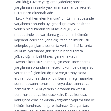
Görüldüğü üzere yargılama giderleri; harçlar,
yargılama sırasında yapılan masraflar ve vekâlet
ücretinden oluşmaktadır.
Hukuk Mahkemeleri Kanunu’nun 294. maddesinde
yargılama sonunda uyuşmazlığın esası hakkında
verilen nihaî kararın “hüküm” olduğu, 297.
maddesinde ise yargılama giderlerinin hükmün
kapsamı içerisinde yer aldığı ifade edilmiştir. Bu
sebeple, yargılama sonunda verilen nihaî kararda
(hüküm) yargılama giderlerinin hangi tarafa
yükletildiğinin belirtilmesi gerekmektedir.
Davanın konusuz kalması, işin esası incelenerek
yargılama sonunda verilecek hüküm ve davaya son
veren taraf işlemleri dışında yargılamayı sona
erdiren durumlardan biridir. Davanın açılmasından
sonra, davanın konusunun veya davacının dava
açmaktaki hukukî yararının ortadan kalkması
durumunda dava konusuz kalır. Dava konusuz
kaldığında esas hakkında yargılama yapılmasına ve
hüküm kurulmasına gerek kalmaz. Öte yandan,
davanın konusuz kalması hâlinde nasıl bir karar