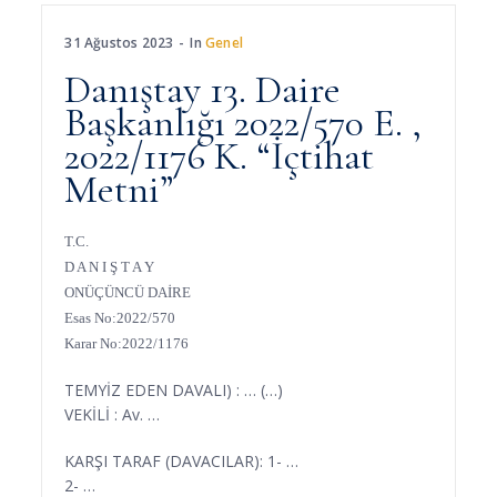
31 Ağustos 2023
In
Genel
Danıştay 13. Daire
Başkanlığı 2022/570 E. ,
2022/1176 K. “İçtihat
Metni”
T.C.
D A N I Ş T A Y
ONÜÇÜNCÜ DAİRE
Esas No:2022/570
Karar No:2022/1176
TEMYİZ EDEN DAVALI) : … (…)
VEKİLİ : Av. …
KARŞI TARAF (DAVACILAR): 1- …
2- …