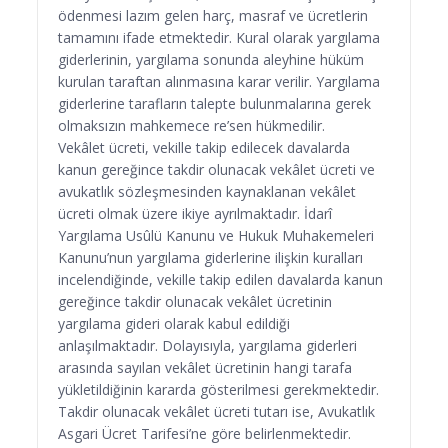
ödenmesi lazım gelen harç, masraf ve ücretlerin
tamamını ifade etmektedir. Kural olarak yargılama
giderlerinin, yargılama sonunda aleyhine hüküm
kurulan taraftan alınmasına karar verilir. Yargılama
giderlerine tarafların talepte bulunmalarına gerek
olmaksızın mahkemece re’sen hükmedilir.
Vekâlet ücreti, vekille takip edilecek davalarda
kanun gereğince takdir olunacak vekâlet ücreti ve
avukatlık sözleşmesinden kaynaklanan vekâlet
ücreti olmak üzere ikiye ayrılmaktadır. İdarî
Yargılama Usûlü Kanunu ve Hukuk Muhakemeleri
Kanunu’nun yargılama giderlerine ilişkin kuralları
incelendiğinde, vekille takip edilen davalarda kanun
gereğince takdir olunacak vekâlet ücretinin
yargılama gideri olarak kabul edildiği
anlaşılmaktadır. Dolayısıyla, yargılama giderleri
arasında sayılan vekâlet ücretinin hangi tarafa
yükletildiğinin kararda gösterilmesi gerekmektedir.
Takdir olunacak vekâlet ücreti tutarı ise, Avukatlık
Asgari Ücret Tarifesi’ne göre belirlenmektedir.