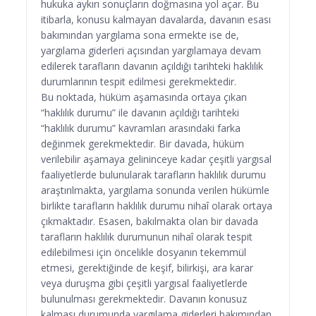
hukuka aykırı sonuçların doğmasına yol açar. Bu
itibarla, konusu kalmayan davalarda, davanın esası
bakımından yargılama sona ermekte ise de,
yargılama giderleri açısından yargılamaya devam
edilerek tarafların davanın açıldığı tarihteki haklılık
durumlarının tespit edilmesi gerekmektedir.
Bu noktada, hüküm aşamasında ortaya çıkan
“haklılık durumu” ile davanın açıldığı tarihteki
“haklılık durumu” kavramları arasındaki farka
değinmek gerekmektedir. Bir davada, hüküm
verilebilir aşamaya gelininceye kadar çeşitli yargısal
faaliyetlerde bulunularak tarafların haklılık durumu
araştırılmakta, yargılama sonunda verilen hükümle
birlikte tarafların haklılık durumu nihaî olarak ortaya
çıkmaktadır. Esasen, bakılmakta olan bir davada
tarafların haklılık durumunun nihaî olarak tespit
edilebilmesi için öncelikle dosyanın tekemmül
etmesi, gerektiğinde de keşif, bilirkişi, ara karar
veya duruşma gibi çeşitli yargısal faaliyetlerde
bulunulması gerekmektedir. Davanın konusuz
kalması durumunda yargılama giderleri bakımından