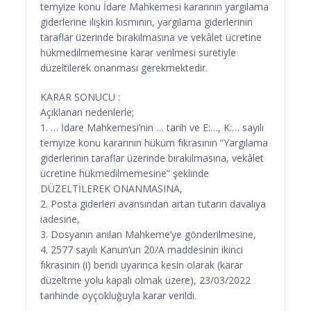
temyize konu İdare Mahkemesi kararının yargılama
giderlerine ilişkin kısmının, yargılama giderlerinin
taraflar üzerinde bırakılmasına ve vekâlet ücretine
hükmedilmemesine karar verilmesi suretiyle
düzeltilerek onanması gerekmektedir.
KARAR SONUCU :
Açıklanan nedenlerle;
1. … İdare Mahkemesi’nin … tarih ve E:…, K:… sayılı
temyize konu kararının hüküm fıkrasının “Yargılama
giderlerinin taraflar üzerinde bırakılmasına, vekâlet
ücretine hükmedilmemesine” şeklinde
DÜZELTİLEREK ONANMASINA,
2. Posta giderleri avansından artan tutarın davalıya
iadesine,
3. Dosyanın anılan Mahkeme’ye gönderilmesine,
4. 2577 sayılı Kanun’un 20/A maddesinin ikinci
fıkrasının (i) bendi uyarınca kesin olarak (karar
düzeltme yolu kapalı olmak üzere), 23/03/2022
tarihinde oyçokluğuyla karar verildi.