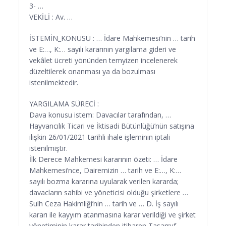
3- …
VEKİLİ : Av. …
İSTEMİN_KONUSU : … İdare Mahkemesi’nin … tarih
ve E:…, K:… sayılı kararının yargılama gideri ve
vekâlet ücreti yönünden temyizen incelenerek
düzeltilerek onanması ya da bozulması
istenilmektedir.
YARGILAMA SÜRECİ :
Dava konusu istem: Davacılar tarafından, …
Hayvancılık Ticari ve İktisadi Bütünlüğü’nün satışına
ilişkin 26/01/2021 tarihli ihale işleminin iptali
istenilmiştir.
İlk Derece Mahkemesi kararının özeti: … İdare
Mahkemesi’nce, Dairemizin … tarih ve E:…, K:…
sayılı bozma kararına uyularak verilen kararda;
davacların sahibi ve yöneticisi olduğu şirketlere …
Sulh Ceza Hakimliği’nin … tarih ve … D. İş sayılı
kararı ile kayyım atanmasına karar verildiği ve şirket
yönetiminin karar tarihinden itibaren Tasarruf