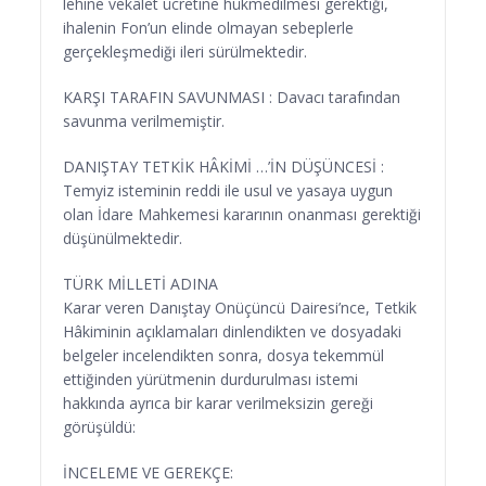
lehine vekâlet ücretine hükmedilmesi gerektiği,
ihalenin Fon’un elinde olmayan sebeplerle
gerçekleşmediği ileri sürülmektedir.
KARŞI TARAFIN SAVUNMASI : Davacı tarafından
savunma verilmemiştir.
DANIŞTAY TETKİK HÂKİMİ …’İN DÜŞÜNCESİ :
Temyiz isteminin reddi ile usul ve yasaya uygun
olan İdare Mahkemesi kararının onanması gerektiği
düşünülmektedir.
TÜRK MİLLETİ ADINA
Karar veren Danıştay Onüçüncü Dairesi’nce, Tetkik
Hâkiminin açıklamaları dinlendikten ve dosyadaki
belgeler incelendikten sonra, dosya tekemmül
ettiğinden yürütmenin durdurulması istemi
hakkında ayrıca bir karar verilmeksizin gereği
görüşüldü:
İNCELEME VE GEREKÇE: