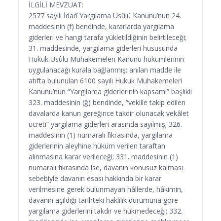
İLGİLİ MEVZUAT:
2577 sayılı İdarî Yargılama Usûlü Kanunu’nun 24.
maddesinin (f) bendinde, kararlarda yargılama
giderleri ve hangi tarafa yükletildiğinin belirtileceği;
31. maddesinde, yargılama giderleri hususunda
Hukuk Usûlü Muhakemeleri Kanunu hükümlerinin
uygulanacağı kurala bağlanmış; anılan madde ile
atıfta bulunulan 6100 sayılı Hukuk Muhakemeleri
Kanunu’nun “Yargılama giderlerinin kapsamı” başlıklı
323. maddesinin (ğ) bendinde, “vekille takip edilen
davalarda kanun gereğince takdir olunacak vekâlet
ücreti” yargılama giderleri arasında sayılmış; 326.
maddesinin (1) numaralı fıkrasında, yargılama
giderlerinin aleyhine hüküm verilen taraftan
alınmasına karar verileceği; 331. maddesinin (1)
numaralı fıkrasında ise, davanın konusuz kalması
sebebiyle davanın esası hakkında bir karar
verilmesine gerek bulunmayan hâllerde, hâkimin,
davanın açıldığı tarihteki haklılık durumuna göre
yargılama giderlerini takdir ve hükmedeceği; 332.