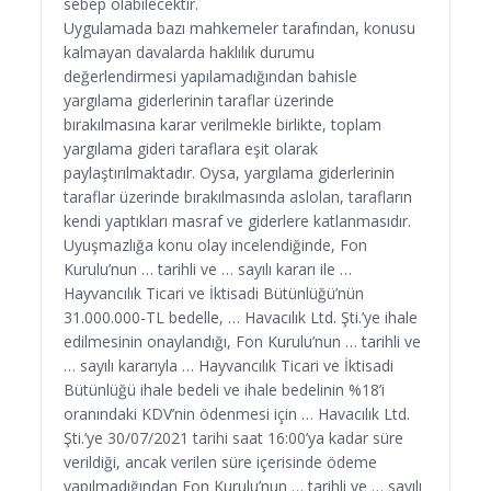
sebep olabilecektir.
Uygulamada bazı mahkemeler tarafından, konusu
kalmayan davalarda haklılık durumu
değerlendirmesi yapılamadığından bahisle
yargılama giderlerinin taraflar üzerinde
bırakılmasına karar verilmekle birlikte, toplam
yargılama gideri taraflara eşit olarak
paylaştırılmaktadır. Oysa, yargılama giderlerinin
taraflar üzerinde bırakılmasında aslolan, tarafların
kendi yaptıkları masraf ve giderlere katlanmasıdır.
Uyuşmazlığa konu olay incelendiğinde, Fon
Kurulu’nun … tarihli ve … sayılı kararı ile …
Hayvancılık Ticari ve İktisadi Bütünlüğü’nün
31.000.000-TL bedelle, … Havacılık Ltd. Şti.’ye ihale
edilmesinin onaylandığı, Fon Kurulu’nun … tarihli ve
… sayılı kararıyla … Hayvancılık Ticari ve İktisadi
Bütünlüğü ihale bedeli ve ihale bedelinin %18’i
oranındaki KDV’nin ödenmesi için … Havacılık Ltd.
Şti.’ye 30/07/2021 tarihi saat 16:00’ya kadar süre
verildiği, ancak verilen süre içerisinde ödeme
yapılmadığından Fon Kurulu’nun … tarihli ve … sayılı